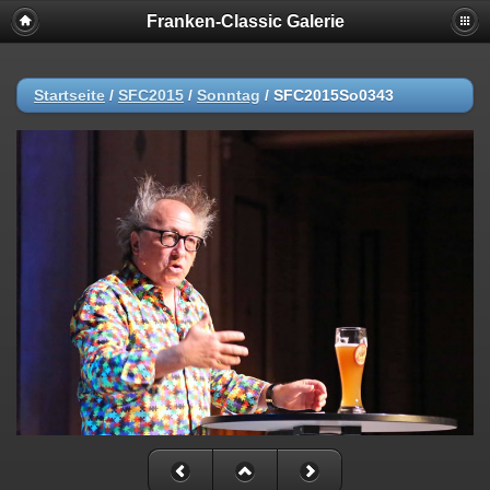
Franken-Classic Galerie
Startseite
/
SFC2015
/
Sonntag
/
SFC2015So0343