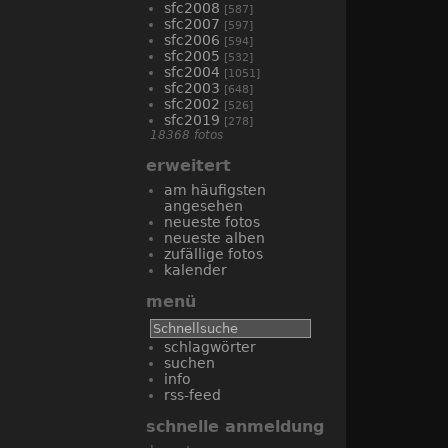
sfc2008
[587]
sfc2007
[597]
sfc2006
[594]
sfc2005
[532]
sfc2004
[1051]
sfc2003
[648]
sfc2002
[526]
sfc2019
[278]
18368 fotos
erweitert
am häufigsten
angesehen
neueste fotos
neueste alben
zufällige fotos
kalender
menü
schlagwörter
suchen
info
rss-feed
schnelle anmeldung