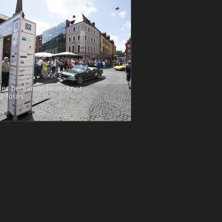
der benjamin brueckner
2 fotos