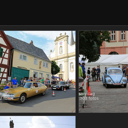
itag
sonntag
2 fotos
303 fotos