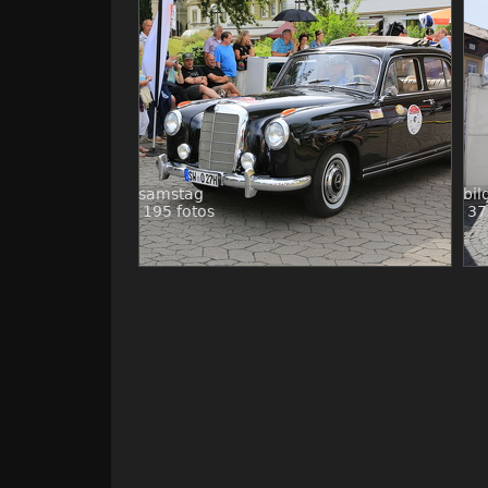
samstag
bil
195 fotos
37