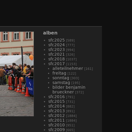
alben
sfc2025
[589]
sfc2024
[777]
sfc2023
[994]
sfc2021
[326]
sfc2018
[1037]
sfc2017
[1153]
alleteilnehmer
[161]
freitag
[122]
sonntag
[303]
samstag
[195]
bilder benjamin
brueckner
[372]
sfc2016
[791]
sfc2015
[731]
sfc2014
[882]
sfc2013
[891]
sfc2012
[1884]
sfc2011
[1884]
sfc2010
[951]
sfc2009
[665]