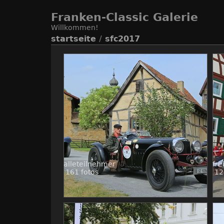
Franken-Classic Galerie
Willkommen!
startseite
/
sfc2017
alleteilnehmer
fre
161 fotos
12